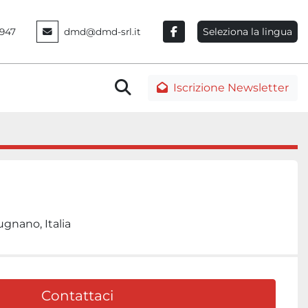
Seleziona la lingua
947
dmd@dmd-srl.it
facebook
Cerca
Iscrizione Newsletter
gnano, Italia
Contattaci