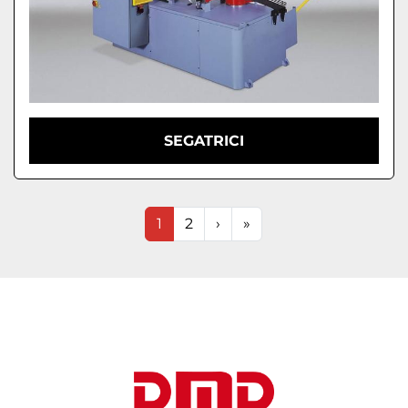
SEGATRICI
1
2
›
»