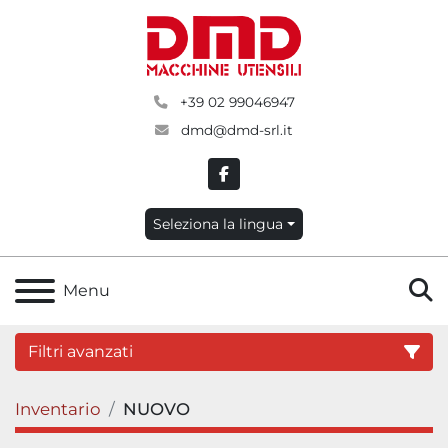
+39 02 99046947
dmd@dmd-srl.it
facebook
Seleziona la lingua
C
Menu
Filtri avanzati
Inventario
NUOVO
Categoria