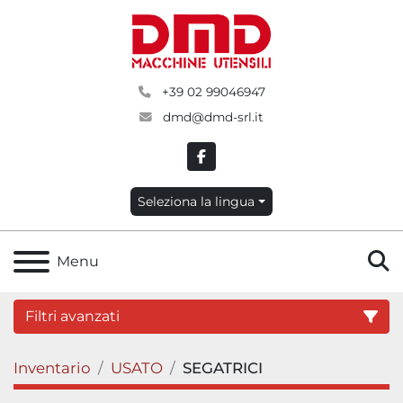
+39 02 99046947
dmd@dmd-srl.it
facebook
Seleziona la lingua
C
Menu
Filtri avanzati
Inventario
USATO
SEGATRICI
Categoria