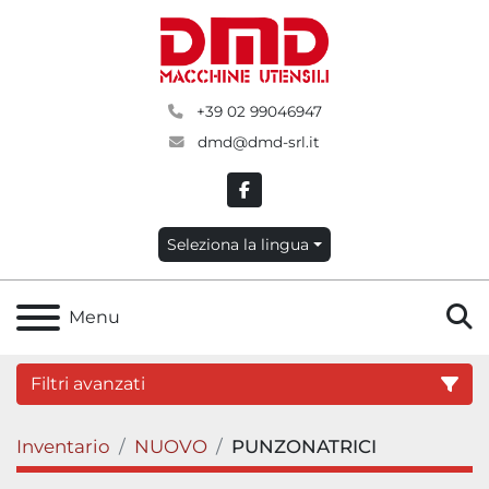
+39 02 99046947
dmd@dmd-srl.it
facebook
Seleziona la lingua
C
Menu
Filtri avanzati
Inventario
NUOVO
PUNZONATRICI
Categoria