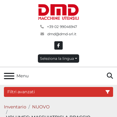
+39 02 99046947
dmd@dmd-srl.it
facebook
Seleziona la lingua
C
Menu
Filtri avanzati
Inventario
NUOVO
Categoria