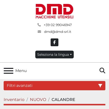
+39 02 99046947
dmd@dmd-srl.it
facebook
Seleziona la lingua
C
Menu
Filtri avanzati
Inventario
NUOVO
CALANDRE
Categoria