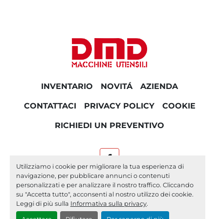
INVENTARIO
NOVITÁ
AZIENDA
CONTATTACI
PRIVACY POLICY
COOKIE
RICHIEDI UN PREVENTIVO
facebook
Utilizziamo i cookie per migliorare la tua esperienza di
navigazione, per pubblicare annunci o contenuti
Machinio System
sito web di
Machinio
personalizzati e per analizzare il nostro traffico. Cliccando
su "Accetta tutto", acconsenti al nostro utilizzo dei cookie.
Personalizza le preferenze sui Cookies
Leggi di più sulla
Informativa sulla privacy
.