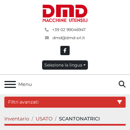
+39 02 99046947
dmd@dmd-srl.it
facebook
Seleziona la lingua
C
Menu
Filtri avanzati
Inventario
USATO
SCANTONATRICI
Categoria