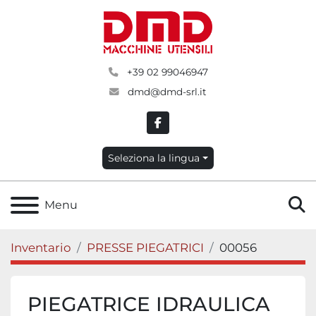
+39 02 99046947
dmd@dmd-srl.it
facebook
Seleziona la lingua
C
Menu
Inventario
PRESSE PIEGATRICI
00056
PIEGATRICE IDRAULICA