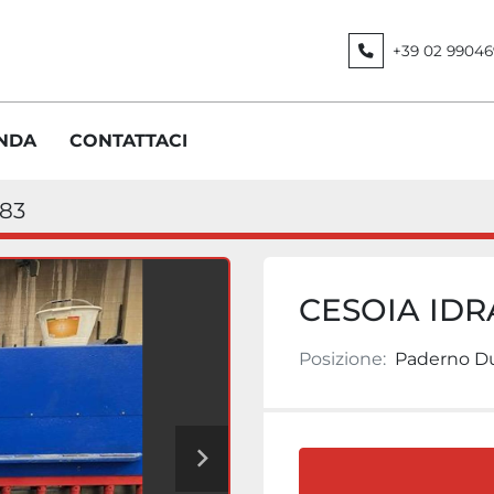
+39 02 99046
ENDA
CONTATTACI
83
CESOIA ID
Posizione:
Paderno Du