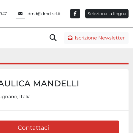
Seleziona la lingua
947
dmd@dmd-srl.it
facebook
Cerca
Iscrizione Newsletter
RAULICA MANDELLI
gnano, Italia
Contattaci