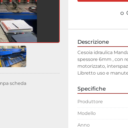
o
Descrizione
Cesoia idraulica Mand
spessore 6mm , con reg
motorizzato, interspaz
Libretto uso e manuten
mpa scheda
Specifiche
Produttore
Modello
Anno