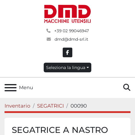
+39 02 99046947
dmd@dmd-srl.it
facebook
Seleziona la lingua
C
Menu
Inventario
SEGATRICI
00090
SEGATRICE A NASTRO