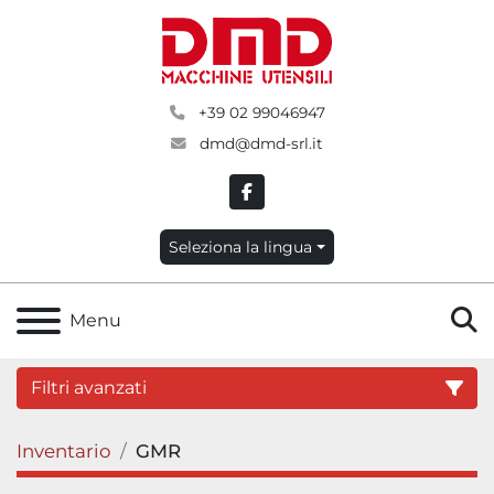
+39 02 99046947
dmd@dmd-srl.it
facebook
Seleziona la lingua
C
Menu
Filtri avanzati
Inventario
GMR
Categoria