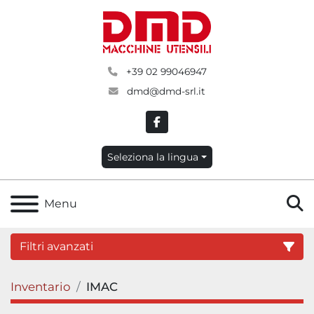
+39 02 99046947
dmd@dmd-srl.it
facebook
Seleziona la lingua
C
Menu
Filtri avanzati
Inventario
IMAC
Categoria