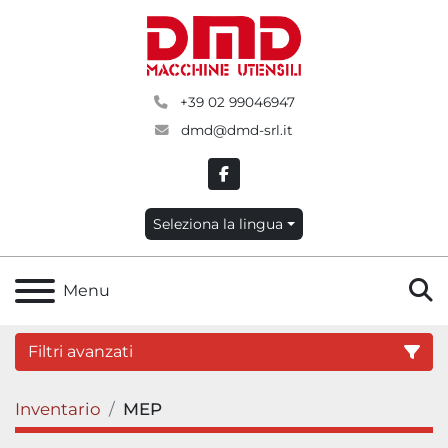
+39 02 99046947
dmd@dmd-srl.it
facebook
Seleziona la lingua
C
Menu
Filtri avanzati
Inventario
MEP
Categoria