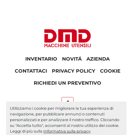
INVENTARIO
NOVITÁ
AZIENDA
CONTATTACI
PRIVACY POLICY
COOKIE
RICHIEDI UN PREVENTIVO
facebook
Utilizziamo i cookie per migliorare la tua esperienza di
navigazione, per pubblicare annunci o contenuti
Machinio System
sito web di
Machinio
personalizzati e per analizzare il nostro traffico. Cliccando
su "Accetta tutto", acconsenti al nostro utilizzo dei cookie.
Personalizza le preferenze sui Cookies
Leggi di più sulla
Informativa sulla privacy
.