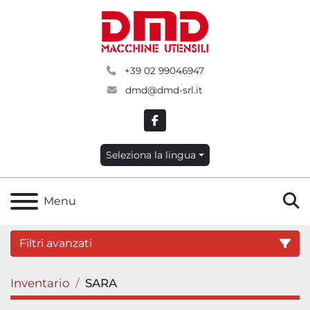
+39 02 99046947
dmd@dmd-srl.it
facebook
Seleziona la lingua
C
Menu
Filtri avanzati
Inventario
SARA
Categoria