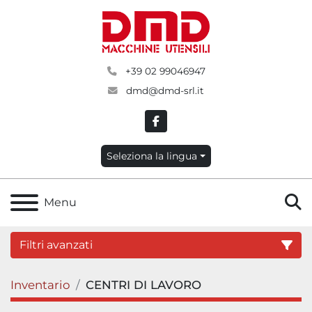
+39 02 99046947
dmd@dmd-srl.it
facebook
Seleziona la lingua
C
Menu
Filtri avanzati
Inventario
CENTRI DI LAVORO
Categoria