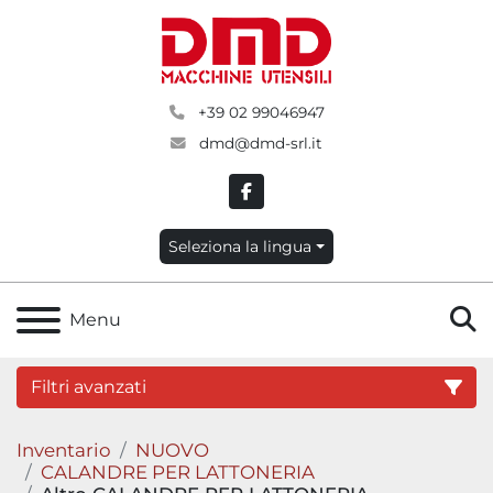
+39 02 99046947
dmd@dmd-srl.it
facebook
Seleziona la lingua
C
Menu
Filtri avanzati
Inventario
NUOVO
Categoria
CALANDRE PER LATTONERIA