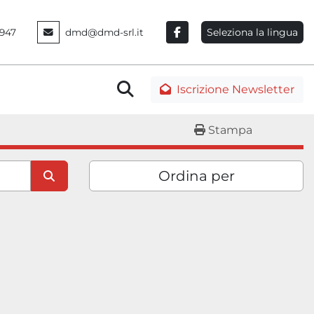
Seleziona la lingua
947
dmd@dmd-srl.it
facebook
Cerca
Iscrizione Newsletter
Stampa
Ordina per