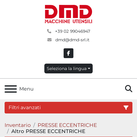
+39 02 99046947
dmd@dmd-srl.it
facebook
Seleziona la lingua
C
Menu
Filtri avanzati
Inventario
PRESSE ECCENTRICHE
Categoria
Altro PRESSE ECCENTRICHE