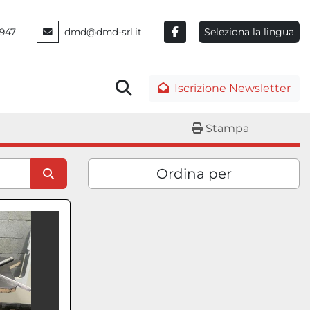
Seleziona la lingua
947
dmd@dmd-srl.it
facebook
Cerca
Iscrizione Newsletter
Stampa
Ordina per