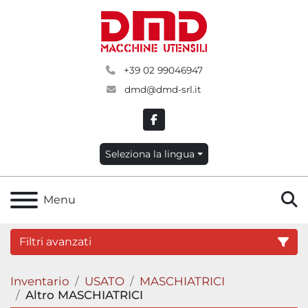
+39 02 99046947
dmd@dmd-srl.it
facebook
Seleziona la lingua
C
Menu
Filtri avanzati
Inventario
USATO
MASCHIATRICI
Categoria
Altro MASCHIATRICI