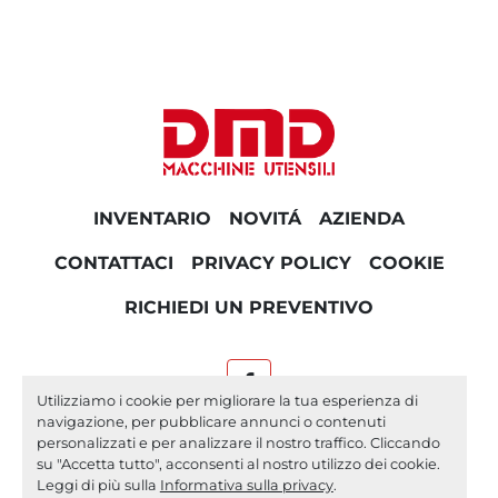
INVENTARIO
NOVITÁ
AZIENDA
CONTATTACI
PRIVACY POLICY
COOKIE
RICHIEDI UN PREVENTIVO
facebook
Utilizziamo i cookie per migliorare la tua esperienza di
navigazione, per pubblicare annunci o contenuti
Machinio System
sito web di
Machinio
personalizzati e per analizzare il nostro traffico. Cliccando
su "Accetta tutto", acconsenti al nostro utilizzo dei cookie.
Personalizza le preferenze sui Cookies
Leggi di più sulla
Informativa sulla privacy
.