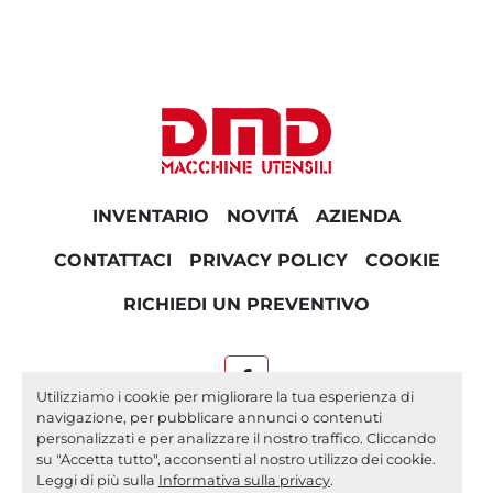
INVENTARIO
NOVITÁ
AZIENDA
CONTATTACI
PRIVACY POLICY
COOKIE
RICHIEDI UN PREVENTIVO
facebook
Utilizziamo i cookie per migliorare la tua esperienza di
navigazione, per pubblicare annunci o contenuti
Machinio System
sito web di
Machinio
personalizzati e per analizzare il nostro traffico. Cliccando
su "Accetta tutto", acconsenti al nostro utilizzo dei cookie.
Personalizza le preferenze sui Cookies
Leggi di più sulla
Informativa sulla privacy
.