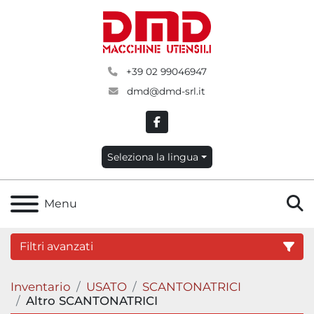
+39 02 99046947
dmd@dmd-srl.it
facebook
Seleziona la lingua
C
Menu
Filtri avanzati
Inventario
USATO
SCANTONATRICI
Categoria
Altro SCANTONATRICI