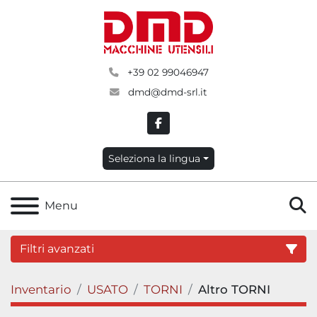
+39 02 99046947
dmd@dmd-srl.it
facebook
Seleziona la lingua
C
Menu
Filtri avanzati
Inventario
USATO
TORNI
Altro TORNI
Categoria