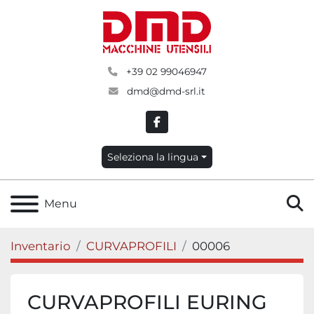
+39 02 99046947
dmd@dmd-srl.it
facebook
Seleziona la lingua
C
Menu
Inventario
CURVAPROFILI
00006
CURVAPROFILI EURING