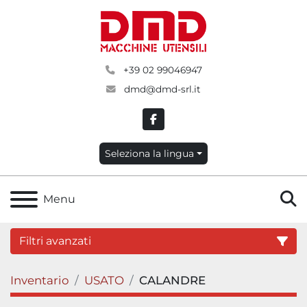
+39 02 99046947
dmd@dmd-srl.it
facebook
Seleziona la lingua
C
Menu
Filtri avanzati
Inventario
USATO
CALANDRE
Categoria