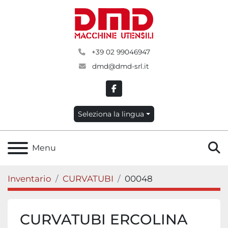
+39 02 99046947
dmd@dmd-srl.it
facebook
Seleziona la lingua
C
Menu
Inventario
CURVATUBI
00048
CURVATUBI ERCOLINA