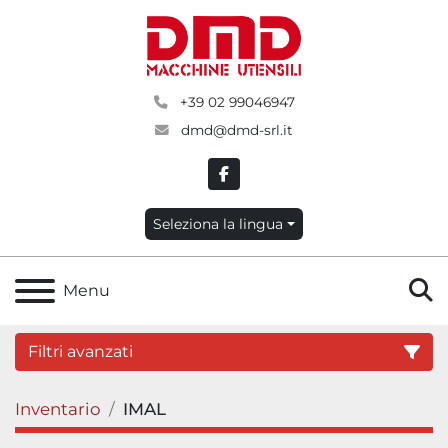
+39 02 99046947
dmd@dmd-srl.it
facebook
Seleziona la lingua
C
Menu
Filtri avanzati
Inventario
IMAL
Categoria