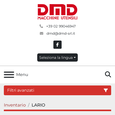
+39 02 99046947
dmd@dmd-srl.it
facebook
Seleziona la lingua
C
Menu
Filtri avanzati
Inventario
LARIO
Categoria