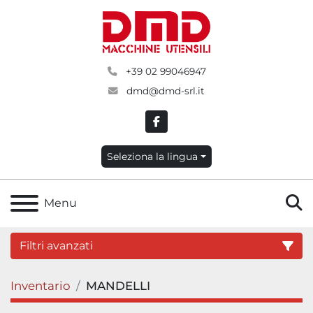
+39 02 99046947
dmd@dmd-srl.it
facebook
Seleziona la lingua
C
Menu
Filtri avanzati
Inventario
MANDELLI
Categoria