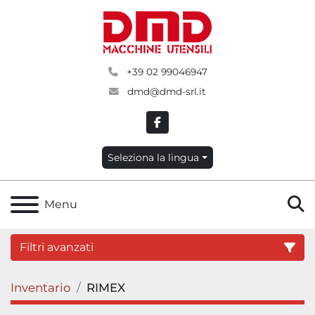
+39 02 99046947
dmd@dmd-srl.it
facebook
Seleziona la lingua
C
Menu
Filtri avanzati
Inventario
RIMEX
Categoria