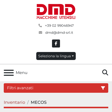
+39 02 99046947
dmd@dmd-srl.it
facebook
Seleziona la lingua
C
Menu
Filtri avanzati
Inventario
MECOS
Categoria