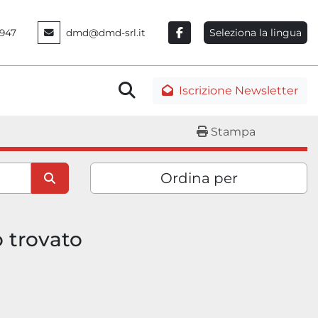
Seleziona la lingua
947
dmd@dmd-srl.it
facebook
Cerca
Iscrizione Newsletter
Stampa
Ordina per
o trovato