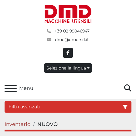
+39 02 99046947
dmd@dmd-srl.it
facebook
Seleziona la lingua
C
Menu
Filtri avanzati
Inventario
NUOVO
Categoria