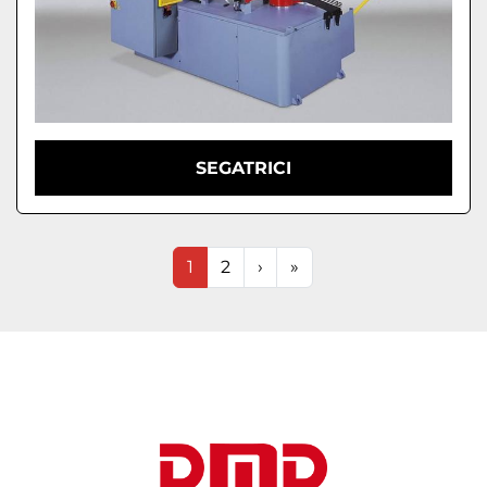
SEGATRICI
1
2
›
»